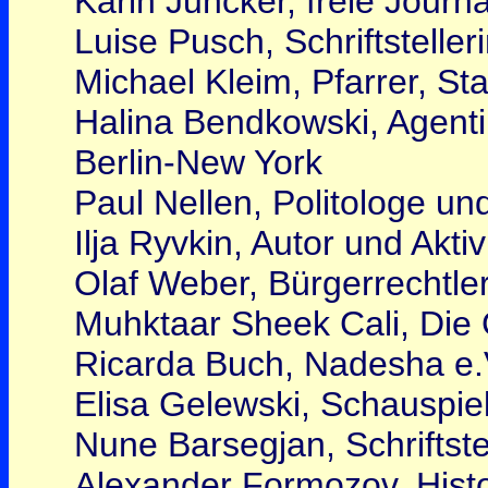
Karin Juncker, freie Journ
Luise Pusch, Schriftsteller
Michael Kleim, Pfarrer, St
Halina Bendkowski, Agenti
Berlin-New York
Paul Nellen, Politologe un
Ilja Ryvkin, Autor und Akti
Olaf Weber, Bürgerrechtle
Muhktaar Sheek Cali, Die 
Ricarda Buch, Nadesha e.V
Elisa Gelewski, Schauspiel
Nune Barsegjan, Schriftstel
Alexander Formozov, Histor