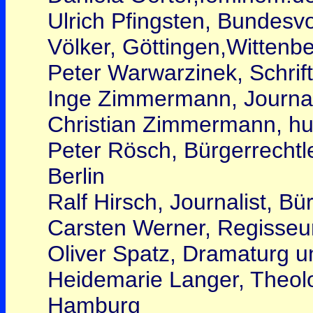
Ulrich Pfingsten, Bundesv
Völker, Göttingen,Wittenb
Peter Warwarzinek, Schrifts
Inge Zimmermann, Journali
Christian Zimmermann, hum
Peter Rösch, Bürgerrechtl
Berlin
Ralf Hirsch, Journalist, Bü
Carsten Werner, Regisseur,
Oliver Spatz, Dramaturg u
Heidemarie Langer, Theolo
Hamburg